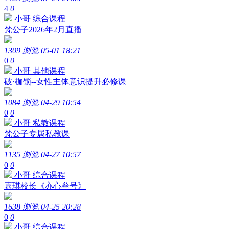
4
0
小哥
综合课程
梵公子2026年2月直播
1309 浏览
05-01 18:21
0
0
小哥
其他课程
破·枷锁--女性主体意识提升必修课
1084 浏览
04-29 10:54
0
0
小哥
私教课程
梵公子专属私教课
1135 浏览
04-27 10:57
0
0
小哥
综合课程
嘉琪校长《亦心叁号》
1638 浏览
04-25 20:28
0
0
小哥
综合课程