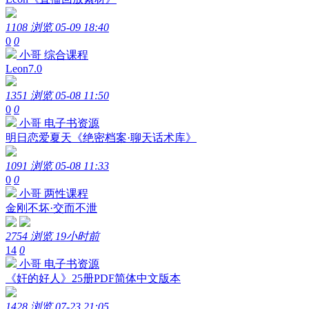
1108 浏览
05-09 18:40
0
0
小哥
综合课程
Leon7.0
1351 浏览
05-08 11:50
0
0
小哥
电子书资源
明日恋爱夏天《绝密档案·聊天话术库》
1091 浏览
05-08 11:33
0
0
小哥
两性课程
金刚不坏·交而不泄
2754 浏览
19小时前
14
0
小哥
电子书资源
《奸的好人》25册PDF简体中文版本
1428 浏览
07-23 21:05