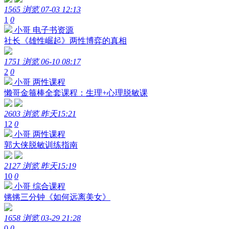
1565 浏览
07-03 12:13
1
0
小哥
电子书资源
社长《雄性崛起》两性博弈的真相
1751 浏览
06-10 08:17
2
0
小哥
两性课程
懒哥金箍棒全套课程：生理+心理脱敏课
2603 浏览
昨天15:21
12
0
小哥
两性课程
郭大侠脱敏训练指南
2127 浏览
昨天15:19
10
0
小哥
综合课程
锵锵三分钟《如何远离美女》
1658 浏览
03-29 21:28
0
0