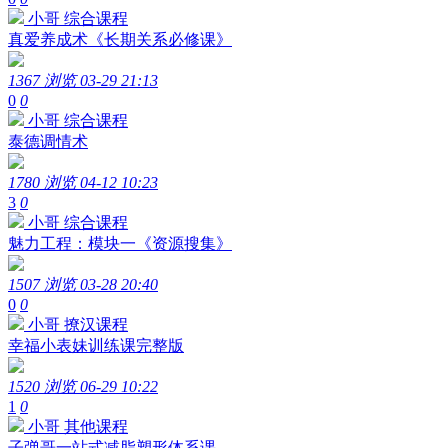
小哥
综合课程
真爱养成术《长期关系必修课》
1367 浏览
03-29 21:13
0
0
小哥
综合课程
泰德调情术
1780 浏览
04-12 10:23
3
0
小哥
综合课程
魅力工程：模块一《资源搜集》
1507 浏览
03-28 20:40
0
0
小哥
撩汉课程
幸福小表妹训练课完整版
1520 浏览
06-29 10:22
1
0
小哥
其他课程
子弹哥一站式减脂塑形体系课